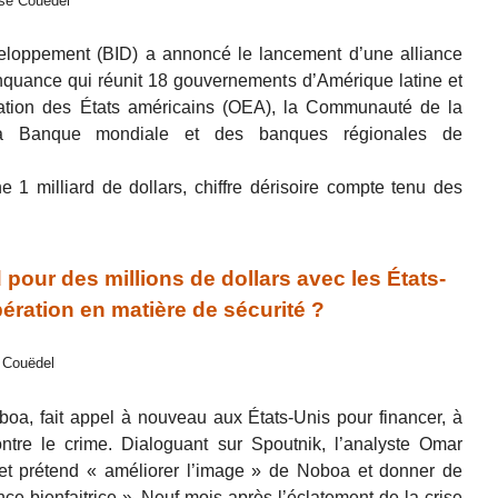
ise Couëdel
eloppement (BID) a annoncé le lancement d’une alliance
inquance qui réunit 18 gouvernements d’Amérique latine et
sation des États américains (OEA), la Communauté de la
 la Banque mondiale et des banques régionales de
ne 1 milliard de dollars, chiffre dérisoire compte tenu des
our des millions de dollars avec les États-
ération en matière de sécurité ?
e Couëdel
boa, fait appel à nouveau aux États-Unis pour financer, à
ontre le crime. Dialoguant sur Spoutnik, l’analyste Omar
et prétend « améliorer l’image » de Noboa et donner de
e bienfaitrice ». Neuf mois après l’éclatement de la crise