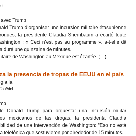
el
n avec Trump
ld Trump d’organiser une incursion militaire étasunienne
drogues, la présidente Claudia Sheinbaum a écarté toute
ashington : « Ceci n’est pas au programme », a-t-elle dit
 a duré une quinzaine de minutes.
ilitaire de Washington au Mexique est écartée. (…)
 la presencia de tropas de EEUU en el país
gia.la
 Couëdel
ump
e Donald Trump para orquestar una incursión militar
eles mexicanos de las drogas, la presidenta Claudia
bilidad de una intervención de Washington: “Eso no está
da telefónica que sostuvieron por alrededor de 15 minutos.