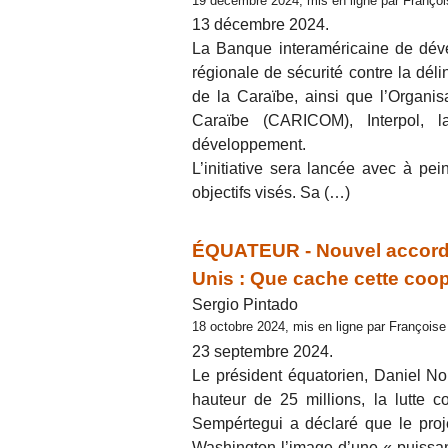
19 décembre 2024, mis en ligne par Franço
13 décembre 2024.
La Banque interaméricaine de dév
régionale de sécurité contre la dél
de la Caraïbe, ainsi que l’Organi
Caraïbe (CARICOM), Interpol,
développement.
L’initiative sera lancée avec à pei
objectifs visés. Sa (…)
ÉQUATEUR - Nouvel accord p
Unis : Que cache cette coop
Sergio Pintado
18 octobre 2024, mis en ligne par François
23 septembre 2024.
Le président équatorien, Daniel No
hauteur de 25 millions, la lutte c
Sempértegui a déclaré que le proj
Washington l’image d’une « puissanc