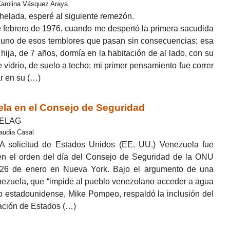
 Carolina Vásquez Araya
helada, esperé al siguiente remezón.
e febrero de 1976, cuando me despertó la primera sacudida
a uno de esos temblores que pasan sin consecuencias; esa
ija, de 7 años, dormía en la habitación de al lado, con su
vidrio, de suelo a techo; mi primer pensamiento fue correr
ar en su (…)
la en el Consejo de Seguridad
 CELAG
laudia Casal
 solicitud de Estados Unidos (EE. UU.) Venezuela fue
 en el orden del día del Consejo de Seguridad de la ONU
 26 de enero en Nueva York. Bajo el argumento de una
enezuela, que “impide al pueblo venezolano acceder a agua
do estadounidense, Mike Pompeo, respaldó la inclusión del
zación de Estados (…)