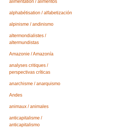
alimentation / alimentos
alphabétisation / alfabetización
alpinisme / andinismo
altermondialistes /
altermundistas
Amazonie / Amazonía
analyses critiques /
perspectivas críticas
anarchisme / anarquismo
Andes
animaux / animales
anticapitalisme /
anticapitalismo