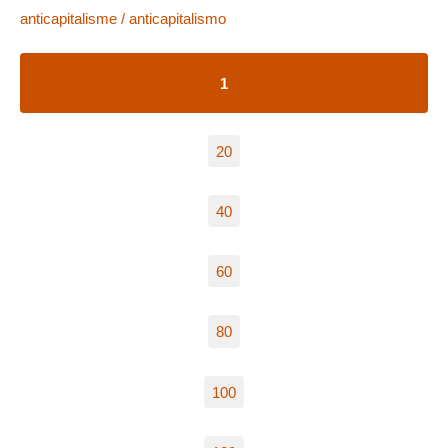
anticapitalisme / anticapitalismo
1
20
40
60
80
100