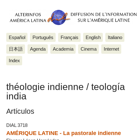
Español
Português
Français
English
Italiano
日本語
Agenda
Academia
Cinema
Internet
Index
théologie indienne / teología
india
Artículos
DIAL 3718
AMÉRIQUE LATINE - La pastorale indienne