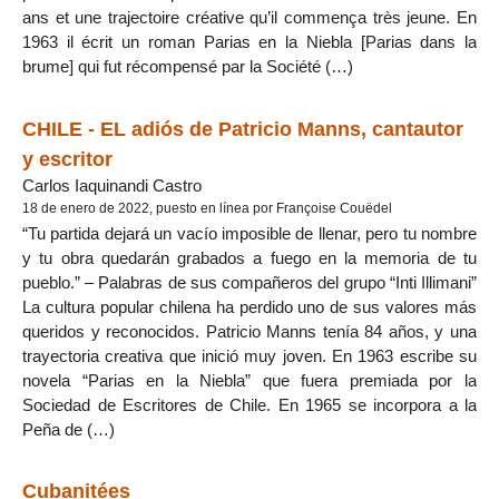
ans et une trajectoire créative qu’il commença très jeune. En
1963 il écrit un roman Parias en la Niebla [Parias dans la
brume] qui fut récompensé par la Société (…)
CHILE - EL adiós de Patricio Manns, cantautor
y escritor
Carlos Iaquinandi Castro
18 de enero de 2022, puesto en línea por Françoise Couëdel
“Tu partida dejará un vacío imposible de llenar, pero tu nombre
y tu obra quedarán grabados a fuego en la memoria de tu
pueblo.” – Palabras de sus compañeros del grupo “Inti Illimani”
La cultura popular chilena ha perdido uno de sus valores más
queridos y reconocidos. Patricio Manns tenía 84 años, y una
trayectoria creativa que inició muy joven. En 1963 escribe su
novela “Parias en la Niebla” que fuera premiada por la
Sociedad de Escritores de Chile. En 1965 se incorpora a la
Peña de (…)
Cubanitées