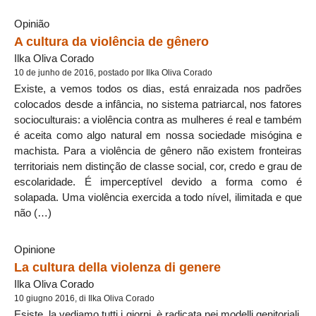
Opinião
A cultura da violência de gênero
Ilka Oliva Corado
10 de junho de 2016, postado por Ilka Oliva Corado
Existe, a vemos todos os dias, está enraizada nos padrões
colocados desde a infância, no sistema patriarcal, nos fatores
socioculturais: a violência contra as mulheres é real e também
é aceita como algo natural em nossa sociedade misógina e
machista. Para a violência de gênero não existem fronteiras
territoriais nem distinção de classe social, cor, credo e grau de
escolaridade. É imperceptível devido a forma como é
solapada. Uma violência exercida a todo nível, ilimitada e que
não (…)
Opinione
La cultura della violenza di genere
Ilka Oliva Corado
10 giugno 2016, di Ilka Oliva Corado
Esiste, la vediamo tutti i giorni, è radicata nei modelli genitoriali,