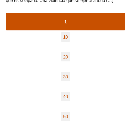
que es solapada. Una violencia que se ejerce a todo (…)
1
10
20
30
40
50