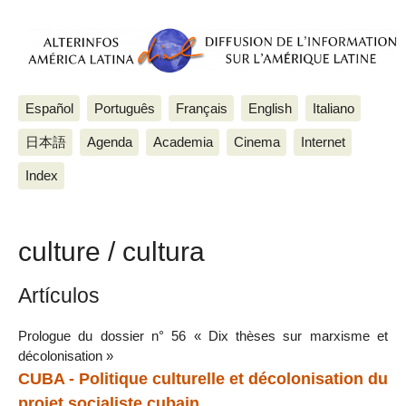
Español
Português
Français
English
Italiano
日本語
Agenda
Academia
Cinema
Internet
Index
culture / cultura
Artículos
Prologue du dossier n° 56 « Dix thèses sur marxisme et
décolonisation »
CUBA - Politique culturelle et décolonisation du
projet socialiste cubain