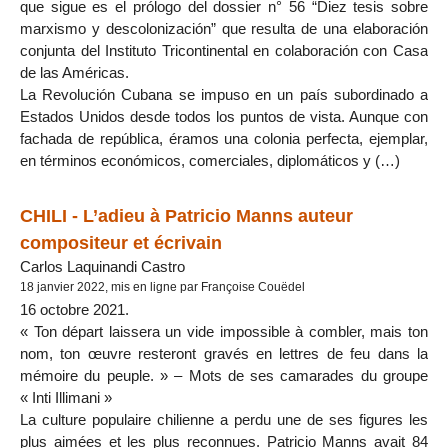
que sigue es el prólogo del dossier n° 56 “Diez tesis sobre
marxismo y descolonización” que resulta de una elaboración
conjunta del Instituto Tricontinental en colaboración con Casa
de las Américas.
La Revolución Cubana se impuso en un país subordinado a
Estados Unidos desde todos los puntos de vista. Aunque con
fachada de república, éramos una colonia perfecta, ejemplar,
en términos económicos, comerciales, diplomáticos y (…)
CHILI - L’adieu à Patricio Manns auteur
compositeur et écrivain
Carlos Laquinandi Castro
18 janvier 2022, mis en ligne par Françoise Couëdel
16 octobre 2021.
« Ton départ laissera un vide impossible à combler, mais ton
nom, ton œuvre resteront gravés en lettres de feu dans la
mémoire du peuple. » – Mots de ses camarades du groupe
« Inti Illimani »
La culture populaire chilienne a perdu une de ses figures les
plus aimées et les plus reconnues. Patricio Manns avait 84