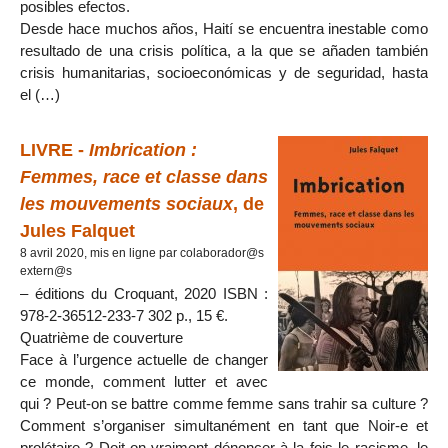
posibles efectos.
Desde hace muchos años, Haití se encuentra inestable como
resultado de una crisis política, a la que se añaden también
crisis humanitarias, socioeconómicas y de seguridad, hasta
el (…)
LIVRE -
Imbrication :
Femmes, race et classe dans
les mouvements sociaux
, de
Jules Falquet
8 avril 2020, mis en ligne par colaborador@s
extern@s
– éditions du Croquant, 2020 ISBN :
978-2-36512-233-7 302 p., 15 €.
Quatrième de couverture
Face à l’urgence actuelle de changer
ce monde, comment lutter et avec
qui ? Peut-on se battre comme femme sans trahir sa culture ?
Comment s’organiser simultanément en tant que Noir-e et
prolétaire ? Doit-on vraiment dénoncer à la fois le racisme, le