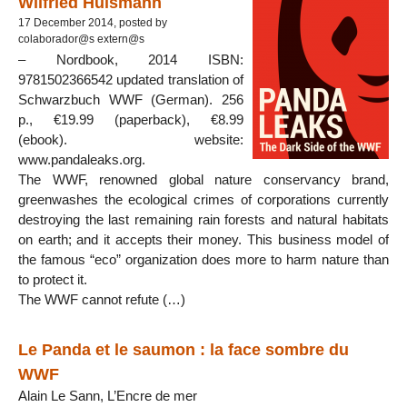
Wilfried Huismann
17 December 2014, posted by
colaborador@s extern@s
– Nordbook, 2014 ISBN:
9781502366542 updated translation of
Schwarzbuch WWF (German). 256
p., €19.99 (paperback), €8.99
(ebook). website:
www.pandaleaks.org.
The WWF, renowned global nature conservancy brand,
greenwashes the ecological crimes of corporations currently
destroying the last remaining rain forests and natural habitats
on earth; and it accepts their money. This business model of
the famous “eco” organization does more to harm nature than
to protect it.
The WWF cannot refute (…)
Le Panda et le saumon : la face sombre du
WWF
Alain Le Sann, L’Encre de mer