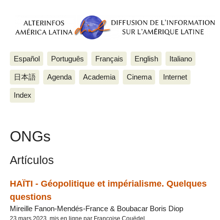
Español
Português
Français
English
Italiano
日本語
Agenda
Academia
Cinema
Internet
Index
ONGs
Artículos
HAÏTI - Géopolitique et impérialisme. Quelques
questions
Mireille Fanon-Mendés-France & Boubacar Boris Diop
23 mars 2023, mis en ligne par Françoise Couëdel