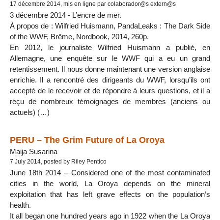
17 décembre 2014, mis en ligne par colaborador@s extern@s
3 décembre 2014 - L’encre de mer.
À propos de : Wilfried Huismann, PandaLeaks : The Dark Side
of the WWF, Brême, Nordbook, 2014, 260p.
En 2012, le journaliste Wilfried Huismann a publié, en
Allemagne, une enquête sur le WWF qui a eu un grand
retentissement. Il nous donne maintenant une version anglaise
enrichie. Il a rencontré des dirigeants du WWF, lorsqu’ils ont
accepté de le recevoir et de répondre à leurs questions, et il a
reçu de nombreux témoignages de membres (anciens ou
actuels) (…)
PERU – The Grim Future of La Oroya
Maija Susarina
7 July 2014, posted by Riley Pentico
June 18th 2014 – Considered one of the most contaminated
cities in the world, La Oroya depends on the mineral
exploitation that has left grave effects on the population’s
health.
It all began one hundred years ago in 1922 when the La Oroya